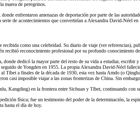
la marea de peregrinos.
, donde enfrentaron amenazas de deportación por parte de las autoridades
a serie de acontecimientos que convertirían a Alexandra David-Néel en 
ecibida como una celebridad. Su diario de viaje (ver referencias), pub
 recibió reconocimiento profesional por su profundo conocimiento del b
, donde dedicó la mayor parte del resto de su vida a estudiar, escribir 
41, seguido de Yongden en 1955. La propia Alexandra David-Néel falleci
 al Tíbet a finales de la década de 1930, esta vez hasta Amdo (o Qinghai)
on casi imposible viajar a las zonas fronterizas de China. Sin embargo,
nlu, Kangding) en la frontera entre Sichuan y Tíbet, continuando con su
dición física; fue un testimonio del poder de la determinación, la esp
a hasta el día de hoy.