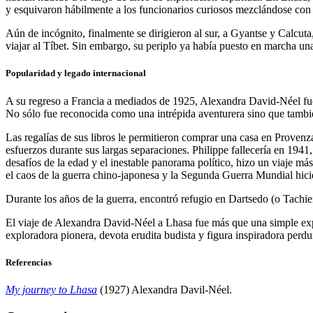
y esquivaron hábilmente a los funcionarios curiosos mezclándose con 
Aún de incógnito, finalmente se dirigieron al sur, a Gyantse y Calcuta
viajar al Tíbet. Sin embargo, su periplo ya había puesto en marcha un
Popularidad y legado internacional
A su regreso a Francia a mediados de 1925, Alexandra David-Néel fue r
No sólo fue reconocida como una intrépida aventurera sino que también
Las regalías de sus libros le permitieron comprar una casa en Provenza
esfuerzos durante sus largas separaciones. Philippe fallecería en 19
desafíos de la edad y el inestable panorama político, hizo un viaje más
el caos de la guerra chino-japonesa y la Segunda Guerra Mundial hicier
Durante los años de la guerra, encontró refugio en Dartsedo (o Tachie
El viaje de Alexandra David-Néel a Lhasa fue más que una simple expe
exploradora pionera, devota erudita budista y figura inspiradora perdur
Referencias
My journey to Lhasa
(1927) Alexandra Davil-Néel.