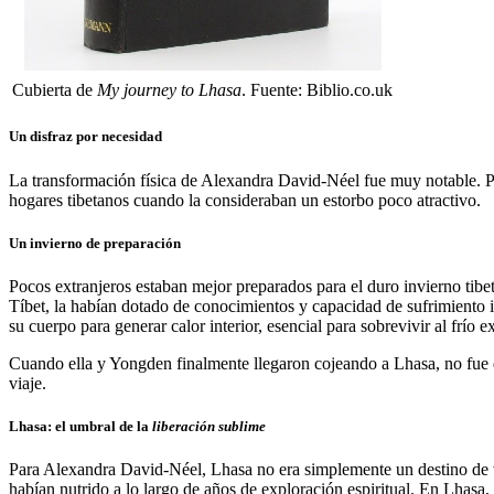
Cubierta de
My journey to Lhasa
. Fuente: Biblio.co.uk
Un disfraz por necesidad
La transformación física de Alexandra David-Néel fue muy notable. Para
hogares tibetanos cuando la consideraban un estorbo poco atractivo.
Un invierno de preparación
Pocos extranjeros estaban mejor preparados para el duro invierno tibe
Tíbet, la habían dotado de conocimientos y capacidad de sufrimiento
su cuerpo para generar calor interior, esencial para sobrevivir al frío e
Cuando ella y Yongden finalmente llegaron cojeando a Lhasa, no fue de
viaje.
Lhasa: el umbral de la
liberación sublime
Para Alexandra David-Néel, Lhasa no era simplemente un destino de v
habían nutrido a lo largo de años de exploración espiritual. En Lhasa