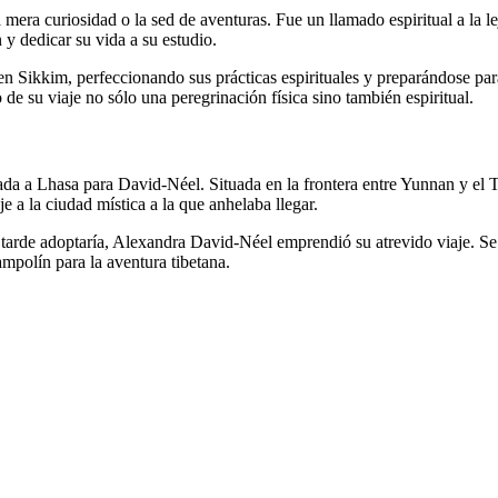
ra curiosidad o la sed de aventuras. Fue un llamado espiritual a la lej
 y dedicar su vida a su estudio.
 Sikkim, perfeccionando sus prácticas espirituales y preparándose par
e su viaje no sólo una peregrinación física sino también espiritual.
 a Lhasa para David-Néel. Situada en la frontera entre Yunnan y el Tí
e a la ciudad mística a la que anhelaba llegar.
tarde adoptaría, Alexandra David-Néel emprendió su atrevido viaje. S
ampolín para la aventura tibetana.