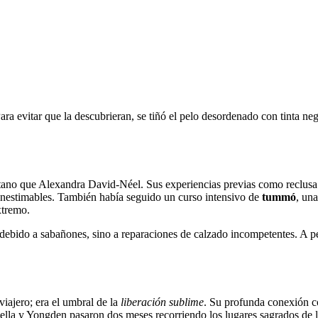
 evitar que la descubrieran, se tiñó el pelo desordenado con tinta negra
tano que Alexandra David-Néel. Sus experiencias previas como reclusa b
 inestimables. También había seguido un curso intensivo de
tummó
, una
xtremo.
bido a sabañones, sino a reparaciones de calzado incompetentes. A pesa
iajero; era el umbral de la
liberación sublime
. Su profunda conexión co
, ella y Yongden pasaron dos meses recorriendo los lugares sagrados de 