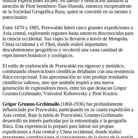
realizar expediciones locales. Su talento y dedicación llamaron la
atención de Piotr Semiónov-Tian-Shanski, entonces vicepresidente
de la Sociedad Geográfica Rusa, quien se convirtió en su mentor y
patrocinador.
Entre 1870 y 1885, Przewalski lideró cinco grandes expediciones a
Asia central, explorando regiones hasta entonces desconocidas para
la ciencia occidental. Sus viajes lo llevaron a través de Mongolia,
China occidental y el Tíbet, donde realizó importantes
descubrimientos geográficos y recolectó una vasta cantidad de
especímenes botánicos y zoológicos.
El estilo de exploración de Przewalski era riguroso y metódico,
combinando observaciones científicas detalladas con una resistencia
física excepcional. Esta aproximación no solo produjo resultados
científicos valiosos, sino que también inspiró a una nueva
generación de exploradores rusos, entre los que destacan Grigor
Grumm-Grzhimailo, Vsévolod Roborovsky y Piotr Kozlov.
Grigor Grumm-Grzhimailo
(1860-1936) fue profundamente
influenciado por Przewalski, participando en su cuarta expedición a
Asia central. Bajo la tutela de Przewalski, Grumm-Grzhimailo
desarrolló un interés particular por la entomología y la geografía
física. Esta experiencia lo preparó para liderar sus propias
expediciones a Asia central y China occidental, donde realizó
importantes contribuciones al conocimiento de la fauna de la región,