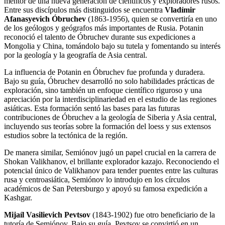
mentor de una nueva generación de científicos y exploradores rusos.
Entre sus discípulos más distinguidos se encuentra
Vladímir
Afanasyevich Óbruchev
(1863-1956), quien se convertiría en uno
de los geólogos y geógrafos más importantes de Rusia. Potanin
reconoció el talento de Óbruchev durante sus expediciones a
Mongolia y China, tomándolo bajo su tutela y fomentando su interés
por la geología y la geografía de Asia central.
La influencia de Potanin en Óbruchev fue profunda y duradera.
Bajo su guía, Óbruchev desarrolló no solo habilidades prácticas de
exploración, sino también un enfoque científico riguroso y una
apreciación por la interdisciplinariedad en el estudio de las regiones
asiáticas. Esta formación sentó las bases para las futuras
contribuciones de Óbruchev a la geología de Siberia y Asia central,
incluyendo sus teorías sobre la formación del loess y sus extensos
estudios sobre la tectónica de la región.
De manera similar, Semiónov jugó un papel crucial en la carrera de
Shokan Valikhanov, el brillante explorador kazajo. Reconociendo el
potencial único de Valikhanov para tender puentes entre las culturas
rusa y centroasiática, Semiónov lo introdujo en los círculos
académicos de San Petersburgo y apoyó su famosa expedición a
Kashgar.
Mijaíl Vasilievich Pevtsov
(1843-1902) fue otro beneficiario de la
tutoría de Semiónov. Bajo su guía, Pevtsov se convirtió en un