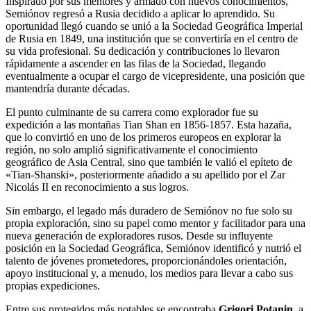
Inspirado por sus mentores y armado con nuevos conocimientos,
Semiónov regresó a Rusia decidido a aplicar lo aprendido. Su
oportunidad llegó cuando se unió a la Sociedad Geográfica Imperial
de Rusia en 1849, una institución que se convertiría en el centro de
su vida profesional. Su dedicación y contribuciones lo llevaron
rápidamente a ascender en las filas de la Sociedad, llegando
eventualmente a ocupar el cargo de vicepresidente, una posición que
mantendría durante décadas.
El punto culminante de su carrera como explorador fue su
expedición a las montañas Tian Shan en 1856-1857. Esta hazaña,
que lo convirtió en uno de los primeros europeos en explorar la
región, no solo amplió significativamente el conocimiento
geográfico de Asia Central, sino que también le valió el epíteto de
«Tian-Shanski», posteriormente añadido a su apellido por el Zar
Nicolás II en reconocimiento a sus logros.
Sin embargo, el legado más duradero de Semiónov no fue solo su
propia exploración, sino su papel como mentor y facilitador para una
nueva generación de exploradores rusos. Desde su influyente
posición en la Sociedad Geográfica, Semiónov identificó y nutrió el
talento de jóvenes prometedores, proporcionándoles orientación,
apoyo institucional y, a menudo, los medios para llevar a cabo sus
propias expediciones.
Entre sus protegidos más notables se encontraba
Grigori Potanin
, a