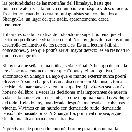
las profundidades de las montañas del Himalaya, hasta que
finalmente aterriza a la fuerza en un paraje inhóspito y desconocido.
Es entonces cuando los cuatro protagonistas son conducidos a
Shangri-La, un lugar del que nadie, aparentemente, desea
marcharse.
Hilton despojó la narrativa de todo adorno superfluo para que el
lector no perdiese de vista lo esencial. No hay giros dramáticos ni un
desarrollo exhaustivo de los personajes. Es una lectura ágil, sin
concesiones, y eso que podría ser su mayor defecto, es en realidad lo
que más me gustó.
Si tuviera que señalar una crítica, sería el final. A lo largo de toda la
novela se nos conduce a creer que Conway, el protagonista, ha
encontrado en Shangri-La algo que el mundo exterior nunca podrá
ofrecerle. Y sin embargo, tras una discusión con Mallinson, toma la
decisión de marcharse casi en un parpadeo. Quizás eso sea lo más
honesto del libro, a veces las decisiones más importantes de nuestra
vida las tomamos en un instante, sin que ninguna lógica las explique
del todo. Releído hoy, una década después, me resulta si cabe más
vigente. Vivimos en un mundo con demasiado ruido, demasiada
tensión, demasiada prisa. Y Shangri-La, por irreal que sea, sigue
siendo una idea enormemente atractiva.
Y precisamente por eso lo compré. Porque para mí, comprar la