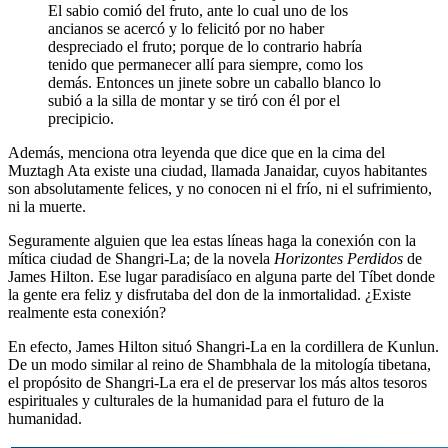
El sabio comió del fruto, ante lo cual uno de los
ancianos se acercó y lo felicitó por no haber
despreciado el fruto; porque de lo contrario habría
tenido que permanecer allí para siempre, como los
demás. Entonces un jinete sobre un caballo blanco lo
subió a la silla de montar y se tiró con él por el
precipicio.
Además, menciona otra leyenda que dice que en la cima del
Muztagh Ata existe una ciudad, llamada Janaidar, cuyos habitantes
son absolutamente felices, y no conocen ni el frío, ni el sufrimiento,
ni la muerte.
Seguramente alguien que lea estas líneas haga la conexión con la
mítica ciudad de Shangri-La; de la novela
Horizontes Perdidos
de
James Hilton. Ese lugar paradisíaco en alguna parte del Tíbet donde
la gente era feliz y disfrutaba del don de la inmortalidad. ¿Existe
realmente esta conexión?
En efecto, James Hilton situó Shangri-La en la cordillera de Kunlun.
De un modo similar al reino de Shambhala de la mitología tibetana,
el propósito de Shangri-La era el de preservar los más altos tesoros
espirituales y culturales de la humanidad para el futuro de la
humanidad.