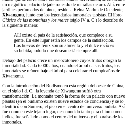
un magnífico palacio de jade rodeado de murallas de oro. Allí, entre
jardines perfumados de pinos, reside la Reina Madre de Occidente,
Xiwangmu
, junto con los legendarios inmortales taoístas. El libro
Clásico de las montañas y los mares
(siglo IV a. C.) lo describe de
la siguiente manera:
Allí existe el país de la satisfacción, que complace a su
gente. En este lugar están los campos de la satisfacción.
Los huevos de fénix son su alimento y el dulce rocío es
su bebida; todo lo que desean está siempre allí.
Debajo del palacio crece un melocotonero cuyos frutos otorgan la
inmortalidad. Cada 6.000 años, cuando el árbol da sus frutos, los
inmortales se reúnen bajo el árbol para celebrar el cumpleaños de
Xiwangmu.
Con la introducción del Budismo en esta región del oeste de China,
en el siglo I d. C., la leyenda de Xiwangmu sufrió otra
transformación. La montaña tomó la forma de un palacio con nueve
plantas (en el budismo existen nueve estados de conciencia) y se lo
identificó con Sumero, el pico en el centro del universo budista. Así
fue como en este lejano lugar, desconocido tanto para chino como
indios, fue señalado como el centro del universo y el paraíso de los
inmortales.