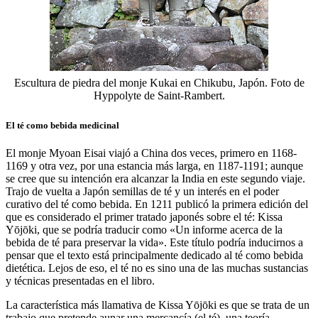
Escultura de piedra del monje Kukai en Chikubu, Japón. Foto de
Hyppolyte de Saint-Rambert.
El té como bebida medicinal
El monje Myoan Eisai viajó a China dos veces, primero en 1168-
1169 y otra vez, por una estancia más larga, en 1187-1191; aunque
se cree que su intención era alcanzar la India en este segundo viaje.
Trajo de vuelta a Japón semillas de té y un interés en el poder
curativo del té como bebida. En 1211 publicó la primera edición del
que es considerado el primer tratado japonés sobre el té: Kissa
Yōjōki, que se podría traducir como «Un informe acerca de la
bebida de té para preservar la vida». Este título podría inducirnos a
pensar que el texto está principalmente dedicado al té como bebida
dietética. Lejos de eso, el té no es sino una de las muchas sustancias
y técnicas presentadas en el libro.
La característica más llamativa de Kissa Yōjōki es que se trata de un
trabajo que pretende aunar una mercancía (el té), una teoría