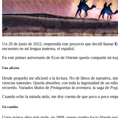
Un 20 de junio de 2022, emprendía este proyecto que decidí llamar
E
encuentro en mi lengua materna, el español.
En este primer aniversario de Ecos de Oriente quería compartir mi tr
Una afición
Desde pequeño me aficioné a la lectura. No de libros de narrativa, sin
ciencias naturales. Quería absorber, con toda la ingenuidad de un ni
recuerdo. Variados títulos de
Protagoniza la aventura
, la saga de
Pequ
Cuando echo la mirada atrás, me doy cuenta de que poco a poco empecé 
Un cambio
Unos quince años más tarde, en 2009, pongo rumbo hacia Irlanda por m