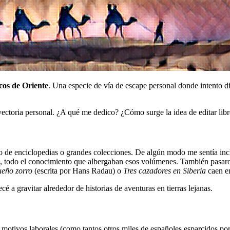
cos de Oriente
. Una especie de vía de escape personal donde intento di
ayectoria personal. ¿A qué me dedico? ¿Cómo surge la idea de editar lib
o de enciclopedias o grandes colecciones. De algún modo me sentía incli
ño, todo el conocimiento que albergaban esos volúmenes. También pasar
eño zorro
(escrita por Hans Radau) o
Tres cazadores en Siberia
caen en
a gravitar alrededor de historias de aventuras en tierras lejanas.
otivos laborales (como tantos otros miles de españoles esparcidos por