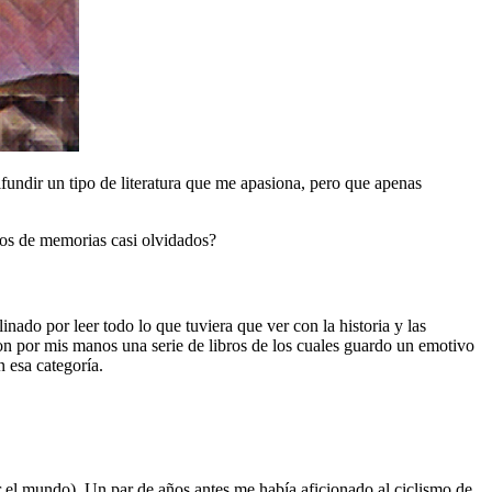
fundir un tipo de literatura que me apasiona, pero que apenas
ros de memorias casi olvidados?
nado por leer todo lo que tuviera que ver con la historia y las
on por mis manos una serie de libros de los cuales guardo un emotivo
 esa categoría.
 el mundo). Un par de años antes me había aficionado al ciclismo de