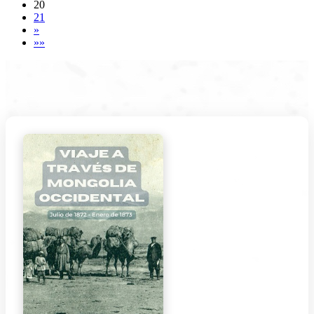
20
21
»
»»