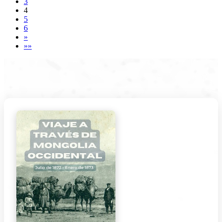
3
4
5
6
»
»»