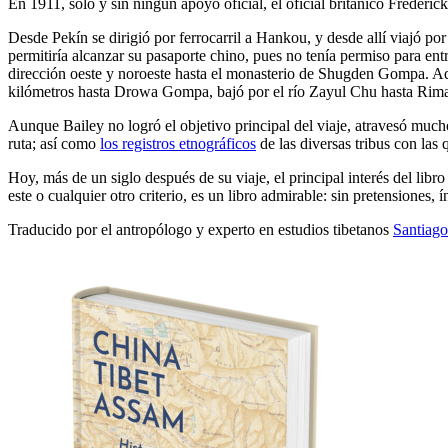
En 1911, solo y sin ningún apoyo oficial, el oficial británico Frede
Desde Pekín se dirigió por ferrocarril a Hankou, y desde allí viajó por
permitiría alcanzar su pasaporte chino, pues no tenía permiso para ent
dirección oeste y noroeste hasta el monasterio de Shugden Gompa. Aquí
kilómetros hasta Drowa Gompa, bajó por el río Zayul Chu hasta Rima, e
Aunque Bailey no logró el objetivo principal del viaje, atravesó muchos
ruta; así como
los registros etnográficos
de las diversas tribus con las 
Hoy, más de un siglo después de su viaje, el principal interés del li
este o cualquier otro criterio, es un libro admirable: sin pretensiones, 
Traducido por el antropólogo y experto en estudios tibetanos
Santiag