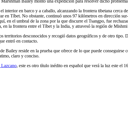
rick Marshman Bailey montó una expedición para resolver dicho problema
 el interior en barco y a caballo, alcanzando la frontera tibetana cerca 
rar en Tíbet. No obstante, continuó unos 97 kilómetros en dirección sur
, en el umbral de la zona por la que discurre el Tsangpo, fue rechazad
n la frontera entre el Tíbet y la India, y atravesó la región de Mishmi
 territorios desconocidos y recogió datos geográficos y de otro tipo. De 
que entró en contacto.
bro de Bailey reside en la prueba que ofrece de lo que puede conseguir
íntimo, claro y conciso.
o Lazcano
, este es otro título inédito en español que verá la luz este el