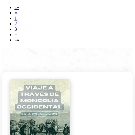
««
«
1
2
3
»
»»