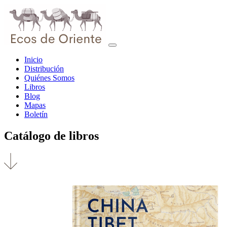
Inicio
Distribución
Quiénes Somos
Libros
Blog
Mapas
Boletín
Catálogo de
libros