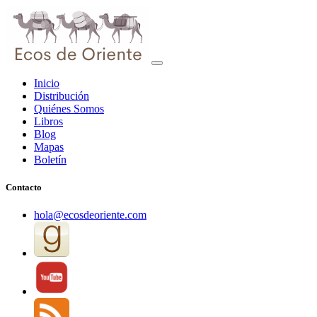
Inicio
Distribución
Quiénes Somos
Libros
Blog
Mapas
Boletín
Contacto
hola@ecosdeoriente.com